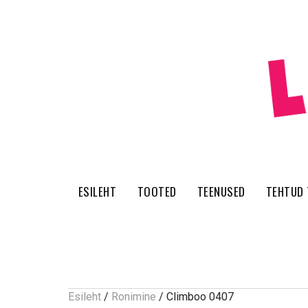
Skip
to
content
ESILEHT
TOOTED
TEENUSED
TEHTUD
Esileht
/
Ronimine
/ Climboo 0407