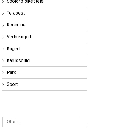
Soolo/pisikestele
Terasest
Ronimine
Vedrukiiged
Kiiged
Karussellid
Park
Sport
Otsi: